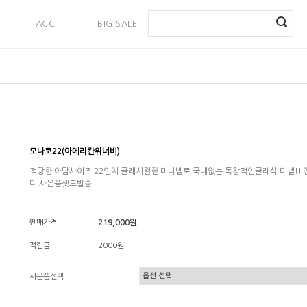
ACC
BIG SALE
PAYMENT
모나코22(아메리칸워너비)
적당한 아담사이즈 22인치 클래시컬한 미니벨로 국내없는 독창적인클래식 미벨!! 
디 사은품셋트발송
판매가격
219,000원
적립금
2000원
사은품선택