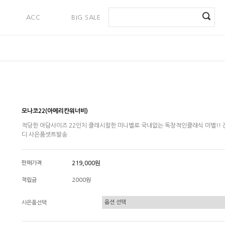
ACC
BIG SALE
PAYMENT
모나코22(아메리칸워너비)
적당한 아담사이즈 22인치 클래시컬한 미니벨로 국내없는 독창적인클래식 미벨!! 
디 사은품셋트발송
판매가격
219,000원
적립금
2000원
사은품선택