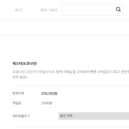
ACC
BIG SALE
PAYMENT
체스터(도쿄나인)
도쿄나인 26인치!!아담사이즈 형제 자매님들 강력추천 빠른 속력감과 다루기 편안
셋트 발송!
판매가격
258,000원
적립금
2000원
에어로휠추가