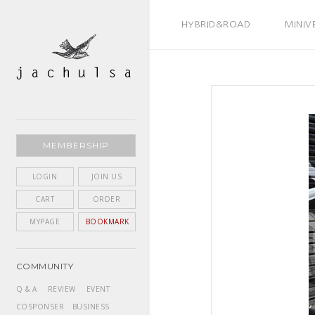
BEST SELLER
HYBRID&ROAD
MINIV
MEMBERSHIP
LOGIN
JOIN US
CART
ORDER
MYPAGE
BOOKMARK
COMMUNITY
Q & A
REVIEW
EVENT
COSPONSER
BUSINESS