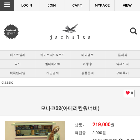
LOGIN
JOIN
CART
MYPAGE
VIEW
베스트셀러
하이브리드&로드
미니벨로
클래식
픽시
엠티비&etc
아동용
악세사리
핵폭탄세일
개인결제
상품문의
구매후기
classic
0
모나코22(아메리칸워너비)
219,000
상품가
원
적립금
2,000원