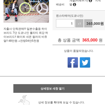
개별(비례추가)
지역
배송비
별
윈스타에어(도쿄나인)
365,000
원
+1
-1
자출사 단독판매!!! 일본수출용 하이
브리드 7단 도쿄나인 퀄리티 최강 하
이브리드!! 화이트 네온 컬러의 비쥬
총 상품 금액
365,000
원
얼!! 48만원→잔량34만5천원
상품이 품절되었습니다.
상세정보 새창 열기
상세 정보를 확대해 보실 수 있습니다.