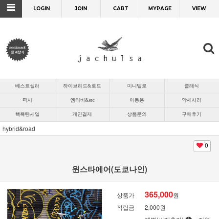
LOGIN
JOIN
CART
MYPAGE
VIEW
베스트셀러
하이브리드&로드
미니벨로
클래식
픽시
엠티비&etc
아동용
악세사리
핵폭탄세일
개인결제
상품문의
구매후기
hybrid&road
0
윈스타에어(도쿄나인)
365,000
상품가
원
적립금
2,000원