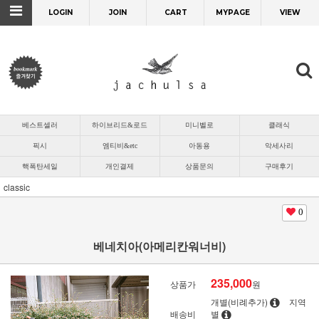
LOGIN
JOIN
CART
MYPAGE
VIEW
베스트셀러
하이브리드&로드
미니벨로
클래식
픽시
엠티비&etc
아동용
악세사리
핵폭탄세일
개인결제
상품문의
구매후기
classic
0
베네치아(아메리칸워너비)
235,000
상품가
원
개별(비례추가)
지역
배송비
별