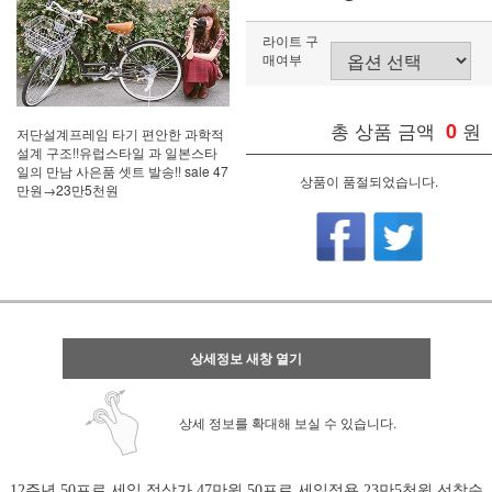
라이트 구
매여부
총 상품 금액
0
원
저단설계프레임 타기 편안한 과학적
설계 구조!!유럽스타일 과 일본스타
일의 만남 사은품 셋트 발송!! sale 47
상품이 품절되었습니다.
만원→23만5천원
상세정보 새창 열기
상세 정보를 확대해 보실 수 있습니다.
12주년 50프로 세일 정상가 47만원 50프로 세일적용 23만5천원 선착순