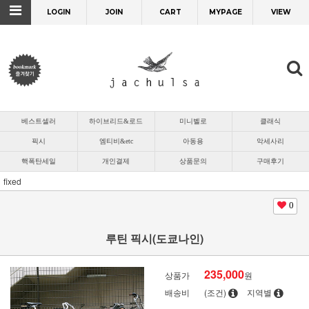
LOGIN
JOIN
CART
MYPAGE
VIEW
베스트셀러
하이브리드&로드
미니벨로
클래식
픽시
엠티비&etc
아동용
악세사리
핵폭탄세일
개인결제
상품문의
구매후기
fixed
0
루틴 픽시(도쿄나인)
235,000
상품가
원
배송비
(조건)
지역별