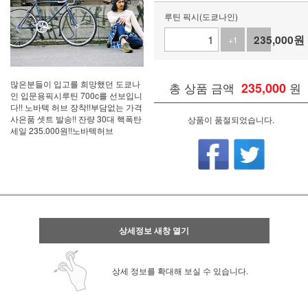
루틴 픽시(도쿄나인)
235,000
원
+1
-1
많은분들이 입고를 희망했던 도쿄나
총 상품 금액
235,000
원
인 입문용픽시루틴 700c를 선보입니
다!! 노바텍 허브 장착!!부담없는 가격
사은품 셋트 발송!! 잔량 30대 핵폭탄
상품이 품절되었습니다.
세일 235.000원!!노바텍허브
상세정보 새창 열기
상세 정보를 확대해 보실 수 있습니다.