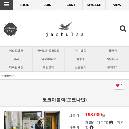
LOGIN
JOIN
CART
MYPAGE
VIEW
베스트셀러
하이브리드&로드
미니벨로
클래식
픽시
엠티비&etc
아동용
악세사리
핵폭탄세일
개인결제
상품문의
구매후기
minivelo
0
코코아블랙(도쿄나인)
198,000
상품가
원
개별(비례추가)
지역
배송비
별