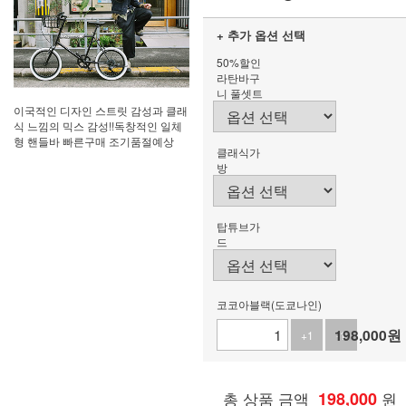
+ 추가 옵션 선택
50%할인
라탄바구
니 풀셋트
이국적인 디자인 스트릿 감성과 클래
식 느낌의 믹스 감성!!독창적인 일체
형 핸들바 빠른구매 조기품절예상
클래식가
방
탑튜브가
드
코코아블랙(도쿄나인)
198,000
원
+1
-1
총 상품 금액
198,000
원