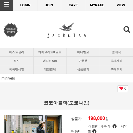
LOGIN
JOIN
CART
MYPAGE
VIEW
베스트셀러
하이브리드&로드
미니벨로
클래식
픽시
엠티비&etc
아동용
악세사리
핵폭탄세일
개인결제
상품문의
구매후기
minivelo
0
코코아블랙(도쿄나인)
198,000
상품가
원
개별(비례추가)
지역
배송비
별