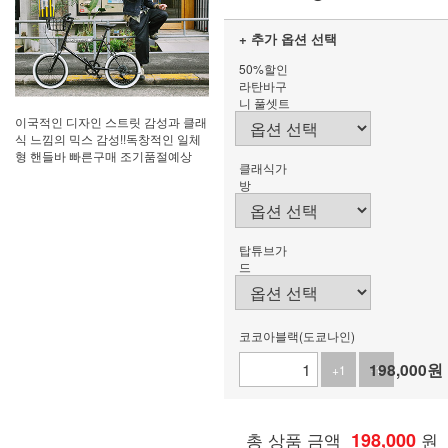
+ 추가 옵션 선택
50%할인
라탄바구
니 풀셋트
이국적인 디자인 스트릿 감성과 클래
식 느낌의 믹스 감성!!독창적인 일체
형 핸들바 빠른구매 조기품절예상
클래식가
방
탑튜브가
드
코코아블랙(도쿄나인)
198,000
원
+1
-1
총 상품 금액
198,000
원