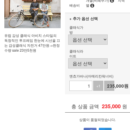
개별(비례추가)
지역
배송비
별
+ 추가 옵션 선택
클래식가
방
유럽 감성 클래식 아비치 스타일의
독창적인 투프레임 한눈에 시선을 끄
는 감성클래식 자전거 47만원→한정
수량 sale 23만5천원
클래식라
이트
엔쵸가바나(아메리칸워너비)
235,000
원
+1
-1
총 상품 금액
235,000
원
상품이 품절되었습니다.