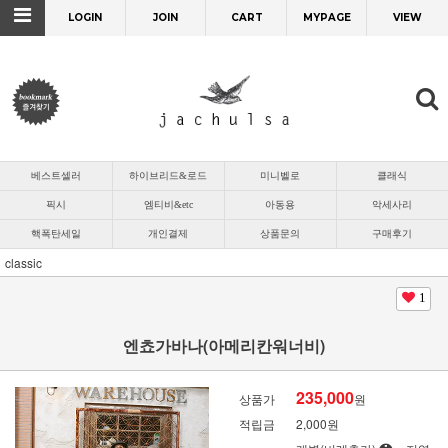
LOGIN
JOIN
CART
MYPAGE
VIEW
베스트셀러
하이브리드&로드
미니벨로
클래식
픽시
엠티비&etc
아동용
악세사리
핵폭탄세일
개인결제
상품문의
구매후기
classic
1
엔쵸가바나(아메리칸워너비)
235,000
상품가
원
적립금
2,000원