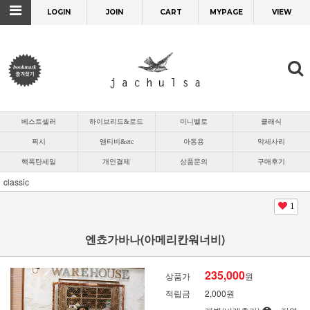
LOGIN
JOIN
CART
MYPAGE
VIEW
베스트셀러
하이브리드&로드
미니벨로
클래식
픽시
엠티비&etc
아동용
악세사리
핵폭탄세일
개인결제
상품문의
구매후기
classic
1
엔쵸가바나(아메리칸워너비)
235,000
상품가
원
적립금
2,000원