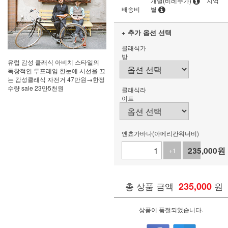
개별(비례추가)
지역
배송비
별
+ 추가 옵션 선택
클래식가
방
유럽 감성 클래식 아비치 스타일의
독창적인 투프레임 한눈에 시선을 끄
는 감성클래식 자전거 47만원→한정
수량 sale 23만5천원
클래식라
이트
엔쵸가바나(아메리칸워너비)
235,000
원
+1
-1
총 상품 금액
235,000
원
상품이 품절되었습니다.