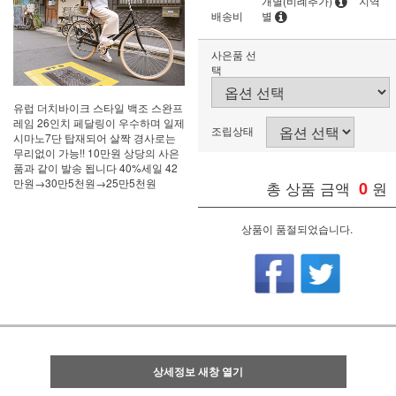
개별(비례추가)
지역
배송비
별
사은품 선
택
유럽 더치바이크 스타일 백조 스완프
레임 26인치 페달링이 우수하며 일제
조립상태
시마노7단 탑재되어 살짝 경사로는
무리없이 가능!! 10만원 상당의 사은
품과 같이 발송 됩니다 40%세일 42
만원→30만5천원→25만5천원
총 상품 금액
0
원
상품이 품절되었습니다.
상세정보 새창 열기