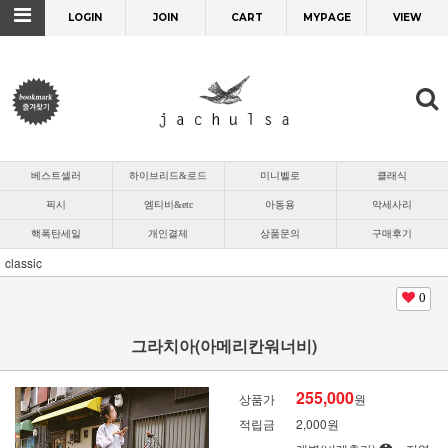
LOGIN
JOIN
CART
MYPAGE
VIEW
베스트셀러
하이브리드&로드
미니벨로
클래식
픽시
엠티비&etc
아동용
악세사리
핵폭탄세일
개인결제
상품문의
구매후기
classic
0
그라치아(아메리칸워너비)
255,000
상품가
원
적립금
2,000원