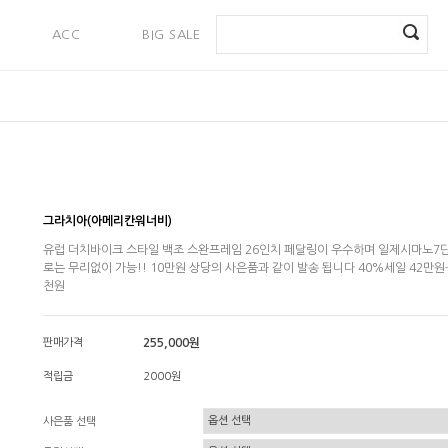
ACC
BIG SALE
PAYMENT
그라치아(아메리칸워너비)
유럽 더치바이크 스타일 백조 스완프레임 26인치 페달링이 우수하며 일제시마노7단
로는 무리없이 가능!! 10만원 상당의 사은품과 같이 발송 됩니다 40%세일 42만
천원
판매가격
255,000원
적립금
2000원
사은품 선택