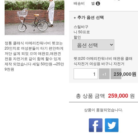
배송비
별
+ 추가 옵션 선택
스틸바구
니 50프로
할인
정통 클래식 아메리칸워너비 펫코는
20인치로 여성분들이 타기 편안하게
저단 설계 되었 으며 애완묘,애완견
펫코20 아메리칸워너비 애완용 클래
전용 자전거로 같이 함께 할수 있게
식자전거 여성용 바구니 자전거
제작 되었습니다 세일 50만원→25만
9천원
259,000
원
+1
-1
총 상품 금액
259,000
원
상품이 품절되었습니다.