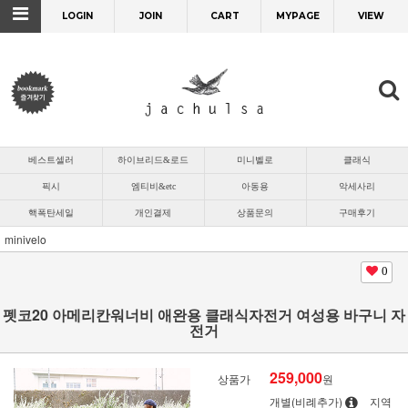
LOGIN
JOIN
CART
MYPAGE
VIEW
베스트셀러
하이브리드&로드
미니벨로
클래식
픽시
엠티비&etc
아동용
악세사리
핵폭탄세일
개인결제
상품문의
구매후기
minivelo
0
펫코20 아메리칸워너비 애완용 클래식자전거 여성용 바구니 자
전거
259,000
상품가
원
개별(비례추가)
지역