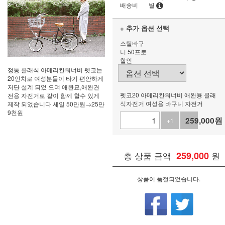
배송비
별
+ 추가 옵션 선택
스틸바구
니 50프로
할인
정통 클래식 아메리칸워너비 펫코는
20인치로 여성분들이 타기 편안하게
저단 설계 되었 으며 애완묘,애완견
펫코20 아메리칸워너비 애완용 클래
전용 자전거로 같이 함께 할수 있게
식자전거 여성용 바구니 자전거
제작 되었습니다 세일 50만원→25만
9천원
259,000
원
+1
-1
총 상품 금액
259,000
원
상품이 품절되었습니다.