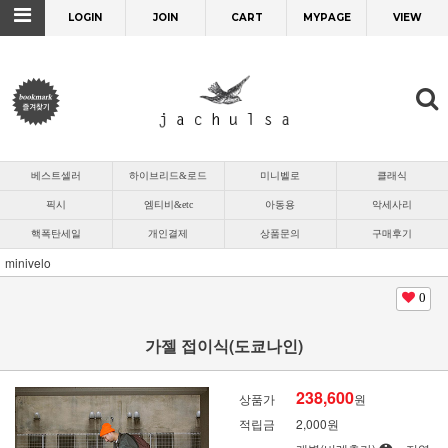
LOGIN
JOIN
CART
MYPAGE
VIEW
베스트셀러
하이브리드&로드
미니벨로
클래식
픽시
엠티비&etc
아동용
악세사리
핵폭탄세일
개인결제
상품문의
구매후기
minivelo
0
가젤 접이식(도쿄나인)
238,600
상품가
원
적립금
2,000원