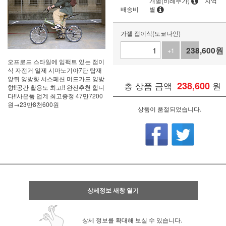
개별(비례추가)
지역
배송비
별
가젤 접이식(도쿄나인)
238,600
원
+1
-1
오프로드 스타일에 임팩트 있는 접이
식 자전거 일제 시마노기아7단 탑재
앞뒤 양방향 서스페션 머드가드 양방
총 상품 금액
238,600
원
향!!공간 활용도 최고!! 완전추천 합니
다!!사은품 업계 최고증정 47만7200
원→23만8천600원
상품이 품절되었습니다.
상세정보 새창 열기
상세 정보를 확대해 보실 수 있습니다.