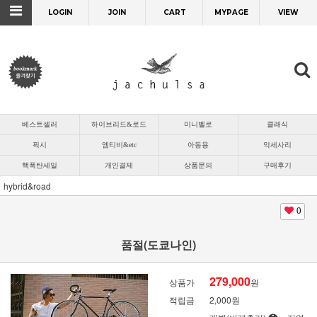
LOGIN
JOIN
CART
MYPAGE
VIEW
베스트셀러
하이브리드&로드
미니벨로
클래식
픽시
엠티비&etc
아동용
악세사리
핵폭탄세일
개인결제
상품문의
구매후기
hybrid&road
0
품절(도쿄나인)
279,000
상품가
원
적립금
2,000원