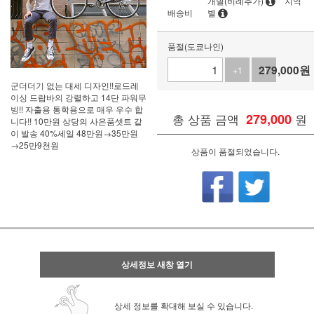
개별(비례추가)
지역
배송비
별
품절(도쿄나인)
279,000
원
+1
-1
군더더기 없는 대세 디자인!!로드레
이싱 드랍바의 강렬하고 14단 파워무
빙!! 자출용 통학용으로 매우 우수 합
총 상품 금액
279,000
원
니다!! 10만원 상당의 사은품셋트 같
이 발송 40%세일 48만원→35만원
→25만9천원
상품이 품절되었습니다.
상세정보 새창 열기
상세 정보를 확대해 보실 수 있습니다.