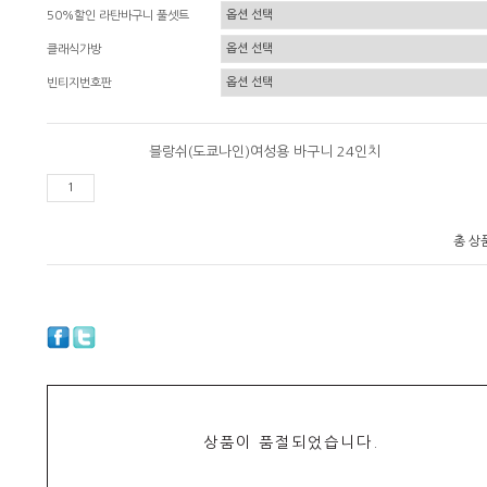
50%할인 라탄바구니 풀셋트
클래식가방
빈티지번호판
블랑쉬(도쿄나인)여성용 바구니 24인치
총 상
상품이 품절되었습니다.