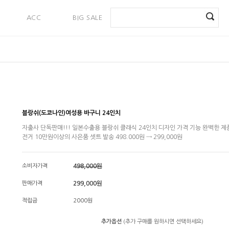
ACC
BIG SALE
PAYMENT
블랑쉬(도쿄나인)여성용 바구니 24인치
자출사 단독판매!!! 일본수출용 블랑쉬 클래식 24인치 디자인 가격 기능 완벽한 제
전거 10만원이상의 사은품 셋트 발송 498.000원 → 299,000원
소비자가격
498,000원
판매가격
299,000원
적립금
2000원
추가옵션
(추가 구매를 원하시면 선택하세요)