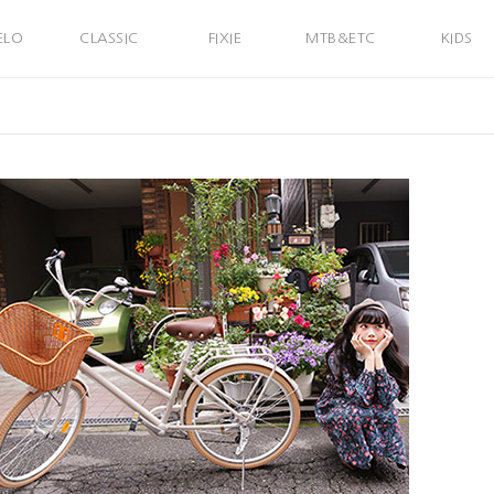
ELO
CLASSIC
FIXIE
MTB&ETC
KIDS