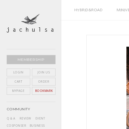
BEST SELLER
HYBRID&ROAD
MINIV
MEMBERSHIP
LOGIN
JOIN US
CART
ORDER
MYPAGE
BOOKMARK
COMMUNITY
Q & A
REVIEW
EVENT
COSPONSER
BUSINESS