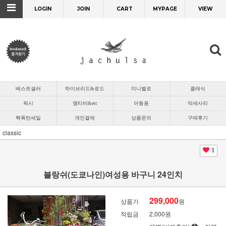
LOGIN
JOIN
CART
MYPAGE
VIEW
베스트셀러
하이브리드&로드
미니벨로
클래식
픽시
엠티비&etc
아동용
악세사리
핵폭탄세일
개인결제
상품문의
구매후기
classic
1
블랑쉬(도쿄나인)여성용 바구니 24인치
299,000
상품가
원
적립금
2,000원