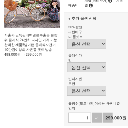
개별(비례추가)
지역
배송비
별
+ 추가 옵션 선택
50%할인
라탄바구
자출사 단독판매!!! 일본수출용 블랑
니 풀셋트
쉬 클래식 24인치 디자인 가격 기능
완벽한 제품!!넘이쁜 클래식자전거
10만원이상의 사은품 셋트 발송
498.000원 → 299,000원
클래식가
방
빈티지번
호판
블랑쉬(도쿄나인)여성용 바구니 24
인치
299,000
원
+1
-1